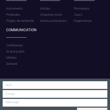
Instruments
Articles
Formations
Protocoles
Chapitres livres
Cours
Projets de recherche
Autres publications
Diaporamas
COMMUNICATION
Conférences
Grand public
Médias
Scolaire