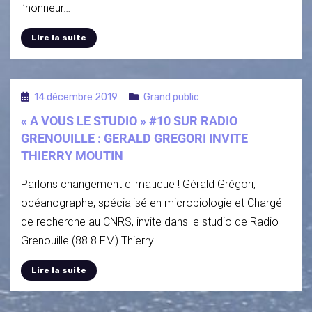
l’honneur…
Lire la suite
14 décembre 2019
Grand public
« A VOUS LE STUDIO » #10 SUR RADIO
GRENOUILLE : GERALD GREGORI INVITE
THIERRY MOUTIN
Parlons changement climatique ! Gérald Grégori,
océanographe, spécialisé en microbiologie et Chargé
de recherche au CNRS, invite dans le studio de Radio
Grenouille (88.8 FM) Thierry…
Lire la suite