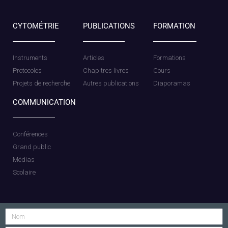
CYTOMÉTRIE
PUBLICATIONS
FORMATION
Instruments
Articles
Formations
Protocoles
Chapitres livres
Cours
Projets de recherche
Autres publications
Diaporamas
COMMUNICATION
Conférences
Grand public
Médias
Scolaire