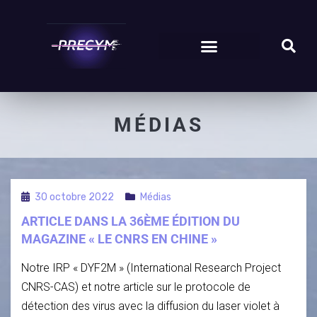
CATÉGORIE
:
MÉDIAS
30 octobre 2022
Médias
ARTICLE DANS LA 36ÈME ÉDITION DU
MAGAZINE « LE CNRS EN CHINE »
Notre IRP « DYF2M » (International Research Project
CNRS-CAS) et notre article sur le protocole de
détection des virus avec la diffusion du laser violet à