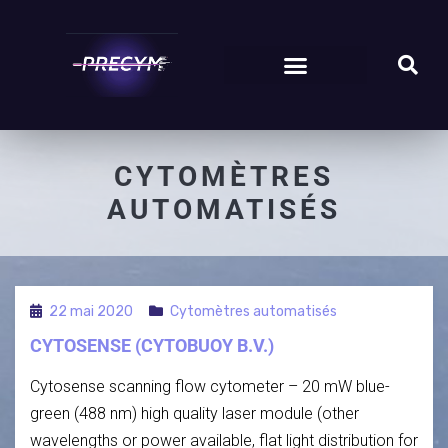
CATÉGORIE
:
CYTOMÈTRES
AUTOMATISÉS
22 mai 2020
Cytomètres automatisés
CYTOSENSE (CYTOBUOY B.V.)
Cytosense scanning flow cytometer – 20 mW blue-
green (488 nm) high quality laser module (other
wavelengths or power available, flat light distribution for