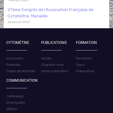
1 février 2025
27ème Congrès de l’Association Française de
Cytométrie, Marseille.
26 janvier 2025
CYTOMÉTRIE
PUBLICATIONS
FORMATION
Instruments
Articles
Formations
Protocoles
Chapitres livres
Cours
Projets de recherche
Autres publications
Diaporamas
COMMUNICATION
Conférences
Grand public
Médias