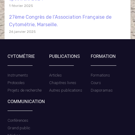
1 février 2025
27ème Congrès de l’Association Française de
Cytométrie, Marseille.
26 janvier 2025
CYTOMÉTRIE
PUBLICATIONS
FORMATION
Instruments
Articles
Formations
Protocoles
Chapitres livres
Cours
Projets de recherche
Autres publications
Diaporamas
COMMUNICATION
Conférences
Grand public