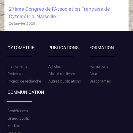
27ème Congrès de l’Association Française de
Cytométrie, Marseille.
26 janvier 2025
CYTOMÉTRIE
PUBLICATIONS
FORMATION
Instruments
Articles
Formations
Protocoles
Chapitres livres
Cours
Projets de recherche
Autres publications
Diaporamas
COMMUNICATION
Conférences
Grand public
Médias