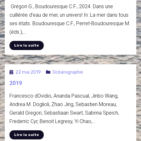
Grégori G., Boudouresque C.F., 2024. Dans une
cuillérée d’eau de mer, un univers! In: La mer dans tous
ses états. Boudouresque C.F., Perret-Boudouresque M.
(éds.),…
Lire la suite
22 mai 2019
Océanographie
2019
Francesco dOvidio, Ananda Pascual, Jinbo Wang,
Andrea M. Doglioli, Zhao Jing, Sebastien Moreau,
Gerald Gregori, Sebastiaan Swart, Sabrina Speich,
Frederric Cyr, Benoit Legresy, Yi Chao,…
Lire la suite