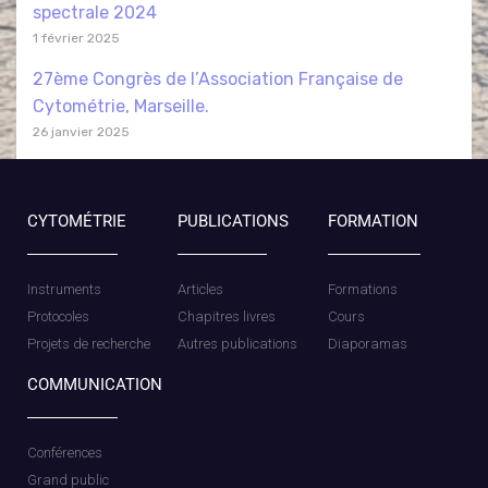
spectrale 2024
1 février 2025
27ème Congrès de l’Association Française de
Cytométrie, Marseille.
26 janvier 2025
CYTOMÉTRIE
PUBLICATIONS
FORMATION
Instruments
Articles
Formations
Protocoles
Chapitres livres
Cours
Projets de recherche
Autres publications
Diaporamas
COMMUNICATION
Conférences
Grand public