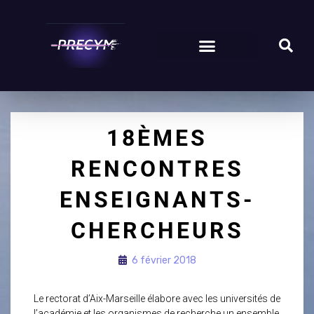
18ÈMES
RENCONTRES
ENSEIGNANTS-
CHERCHEURS
6 février 2018
Le rectorat d’Aix-Marseille élabore avec les universités de
l’académie et les organismes de recherche un ensemble