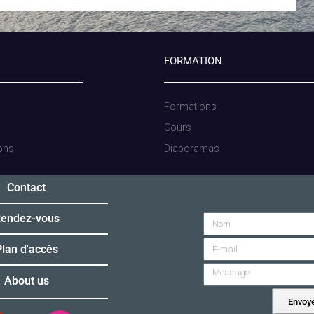
FORMATION
Formations
Cours
ions
Diaporamas
Contact
endez-vous
lan d'accès
About us
Envoy