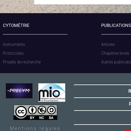
CYTOMÉTRIE
PUBLICATIONS
Instruments
Articles
Protocoles
Chapitres livres
Projets de recherche
Autres publicat
R
P
Mentions légales