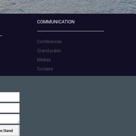
COMMUNICATION
Conférences
Grand public
Médias
Scolaire
er/Send