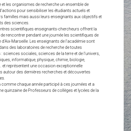
e et les organismes de recherche un ensemble de
d’actions pour sensibiliser les étudiants actuels et
urs familles mais aussi leurs enseignants aux objectifs et
ts des sciences.
tres scientifiques enseignants-chercheurs offrent la
é de rencontrer pendant une journée les scientifiques de
 d’Aix-Marseille. Les enseignants de l’académie sont
 dans des laboratoires de recherche de toutes
 : sciences sociales, sciences de la terre et de l’univers,
ues, informatique, physique, chimie, biologie,
 et représentent une occasion exceptionnelle
s autour des dernières recherches et découvertes
es.
comme chaque année participé à ces journées et a
une quinzaine de Professeurs de collèges et lycées de la