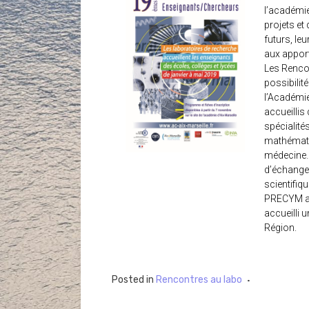
l’académi
projets et 
futurs, le
aux appor
Les Rencon
possibilit
l’Académie
accueillis
spécialités
mathématiq
médecine…
d’échange
scientifiqu
PRECYM a 
accueilli 
Région.
Posted in
Rencontres au labo