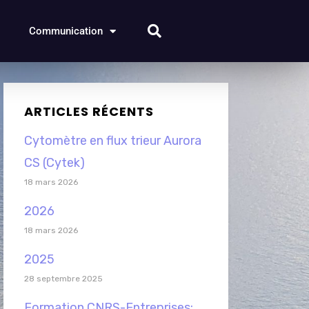
Communication
ARTICLES RÉCENTS
Cytomètre en flux trieur Aurora
CS (Cytek)
18 mars 2026
2026
18 mars 2026
2025
28 septembre 2025
Formation CNRS-Entreprises: