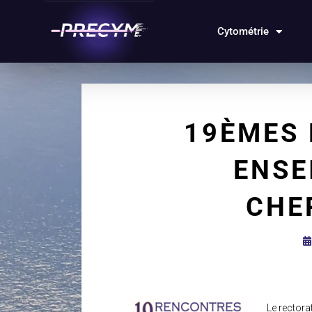
Cytométrie
19ÈMES
ENSE
CHE
Le rectora