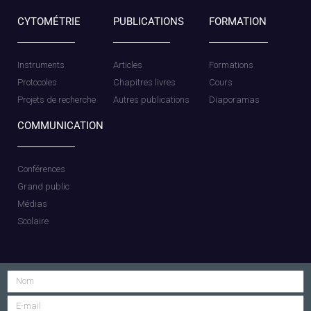
CYTOMÉTRIE
PUBLICATIONS
FORMATION
Instruments
Articles
Formations
Protocoles
Chapitres livres
Cours
Projets de recherche
Autres publications
Diaporamas
COMMUNICATION
Conférences
Grand public
Médias
Scolaire