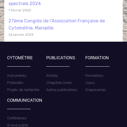
spectrale 2024
1 février 2025
27ème Congrès de l’Association Française de
Cytométrie, Marseille.
26 janvier 2025
CYTOMÉTRIE
PUBLICATIONS
FORMATION
Instruments
Articles
Formations
Protocoles
Chapitres livres
Cours
Projets de recherche
Autres publications
Diaporamas
COMMUNICATION
Conférences
Grand public