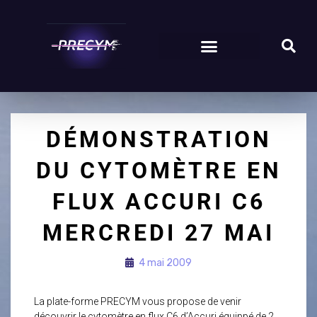
DÉMONSTRATION
DU CYTOMÈTRE EN
FLUX ACCURI C6
MERCREDI 27 MAI
4 mai 2009
La plate-forme PRECYM vous propose de venir
découvrir le cytomètre en flux C6 d’Accuri équippé de 2