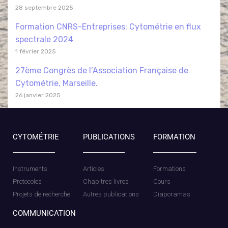
28 septembre 2025
Formation CNRS-Entreprises: Cytométrie en flux
spectrale 2024
1 février 2025
27ème Congrès de l’Association Française de
Cytométrie, Marseille.
26 janvier 2025
CYTOMÉTRIE
PUBLICATIONS
FORMATION
Instruments
Articles
Formations
Protocoles
Chapitres livres
Cours
Projets de recherche
Autres publications
Diaporamas
COMMUNICATION