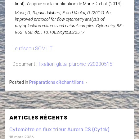
final) s’appuie sur la publication de Marie D. et al. (2014) :
Marie, D., Rigaut-Jalabert, F. and Vaulot, D. (2014), An
improved protocol for flow cytometry analysis of
phytoplankton cultures and natural samples. Cytometry, 85 :
962–968. doi : 10.1002/cyto.a.22517
Le réseau SOMLIT
Document :
fixation-gluta_pluronic-v20200515
Posted in
Préparations d’échantillons
ARTICLES RÉCENTS
Cytomètre en flux trieur Aurora CS (Cytek)
18 mars 2026