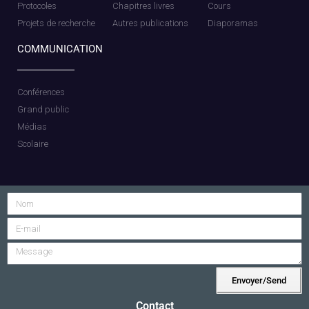
Protocoles
Chapitres livres
Cours
Projets de recherche
Autres publications
Diaporamas
COMMUNICATION
Conférences
Grand public
Médias
Scolaire
Envoyer/Send
Alternative:
Contact