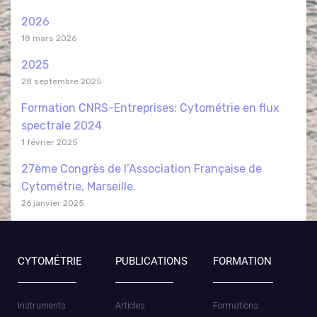
2026
18 mars 2026
2025
28 septembre 2025
Formation CNRS-Entreprises: Cytométrie en flux
spectrale 2024
1 février 2025
27ème Congrès de l’Association Française de
Cytométrie, Marseille.
26 janvier 2025
CYTOMÉTRIE
PUBLICATIONS
FORMATION
Instruments
Articles
Formations